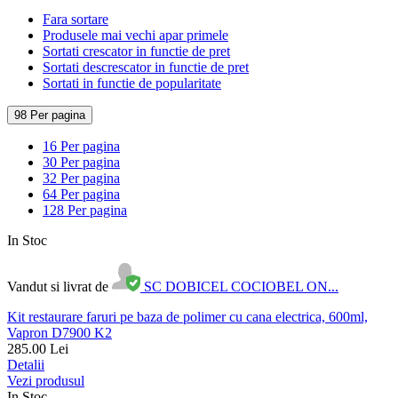
Fara sortare
Produsele mai vechi apar primele
Sortati crescator in functie de pret
Sortati descrescator in functie de pret
Sortati in functie de popularitate
98 Per pagina
16 Per pagina
30 Per pagina
32 Per pagina
64 Per pagina
128 Per pagina
In Stoc
Vandut si livrat de
SC DOBICEL COCIOBEL ON...
Kit restaurare faruri pe baza de polimer cu cana electrica, 600ml,
Vapron D7900 K2
285.00
Lei
Detalii
Vezi produsul
In Stoc