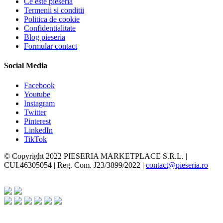
Ce este pieseria
Termenii si conditii
Politica de cookie
Confidentialitate
Blog pieseria
Formular contact
Social Media
Facebook
Youtube
Instagram
Twitter
Pinterest
LinkedIn
TikTok
© Copyright 2022 PIESERIA MARKETPLACE S.R.L. |
CUI.46305054 | Reg. Com. J23/3899/2022 |
contact@pieseria.ro