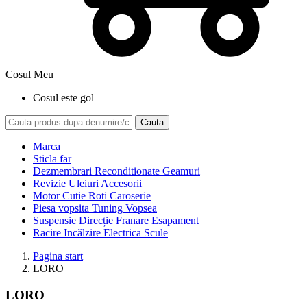
Cosul Meu
Cosul este gol
Cauta
Marca
Sticla far
Dezmembrari Reconditionate Geamuri
Revizie Uleiuri Accesorii
Motor Cutie Roti Caroserie
Piesa vopsita Tuning Vopsea
Suspensie Direcție Franare Esapament
Racire Incălzire Electrica Scule
Pagina start
LORO
LORO