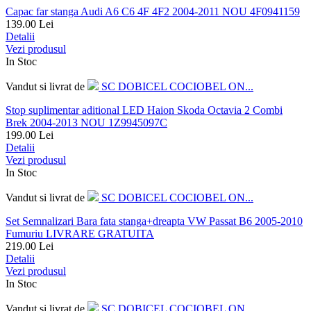
Capac far stanga Audi A6 C6 4F 4F2 2004-2011 NOU 4F0941159
139.00
Lei
Detalii
Vezi produsul
In Stoc
Vandut si livrat de
SC DOBICEL COCIOBEL ON...
Stop suplimentar aditional LED Haion Skoda Octavia 2 Combi
Brek 2004-2013 NOU 1Z9945097C
199.00
Lei
Detalii
Vezi produsul
In Stoc
Vandut si livrat de
SC DOBICEL COCIOBEL ON...
Set Semnalizari Bara fata stanga+dreapta VW Passat B6 2005-2010
Fumuriu LIVRARE GRATUITA
219.00
Lei
Detalii
Vezi produsul
In Stoc
Vandut si livrat de
SC DOBICEL COCIOBEL ON...