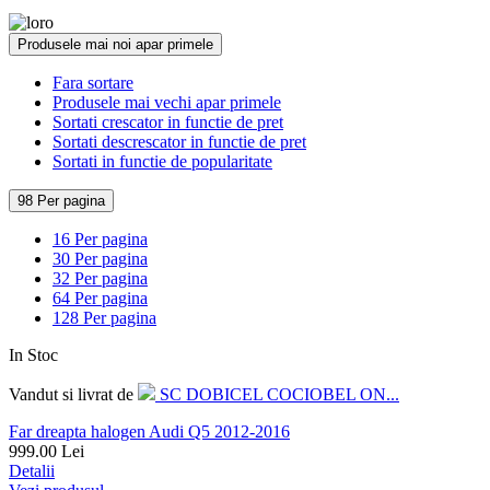
Produsele mai noi apar primele
Fara sortare
Produsele mai vechi apar primele
Sortati crescator in functie de pret
Sortati descrescator in functie de pret
Sortati in functie de popularitate
98 Per pagina
16 Per pagina
30 Per pagina
32 Per pagina
64 Per pagina
128 Per pagina
In Stoc
Vandut si livrat de
SC DOBICEL COCIOBEL ON...
Far dreapta halogen Audi Q5 2012-2016
999.00
Lei
Detalii