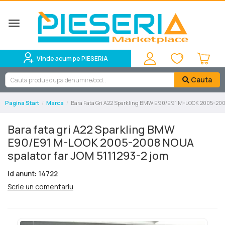
Toggle
navigation
Vinde acum pe PIESERIA
Cauta
Pagina Start
Marca
Bara Fata Gri A22 Sparkling BMW E90/E91 M-LOOK 2005-200
Bara fata gri A22 Sparkling BMW
E90/E91 M-LOOK 2005-2008 NOUA
spalator far JOM 5111293-2 jom
Id anunt: 14722
Scrie un comentariu