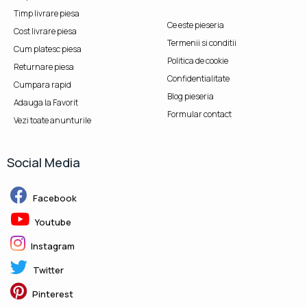
Timp livrare piesa
Ce este pieseria
Cost livrare piesa
Termenii si conditii
Cum platesc piesa
Politica de cookie
Returnare piesa
Confidentialitate
Cumpara rapid
Blog pieseria
Adauga la Favorit
Formular contact
Vezi toate anunturile
Social Media
Facebook
Youtube
Instagram
Twitter
Pinterest