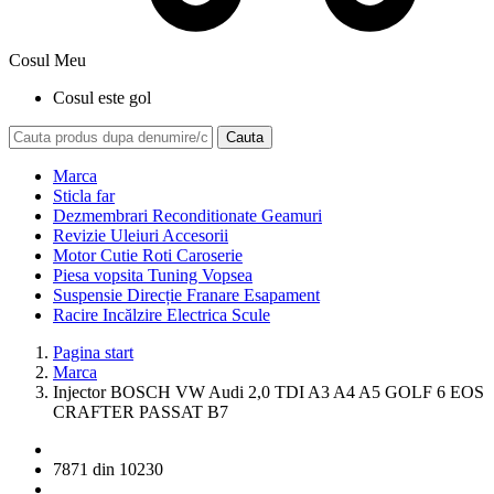
Cosul Meu
Cosul este gol
Cauta
Marca
Sticla far
Dezmembrari Reconditionate Geamuri
Revizie Uleiuri Accesorii
Motor Cutie Roti Caroserie
Piesa vopsita Tuning Vopsea
Suspensie Direcție Franare Esapament
Racire Incălzire Electrica Scule
Pagina start
Marca
Injector BOSCH VW Audi 2,0 TDI A3 A4 A5 GOLF 6 EOS
CRAFTER PASSAT B7
7871
din
10230