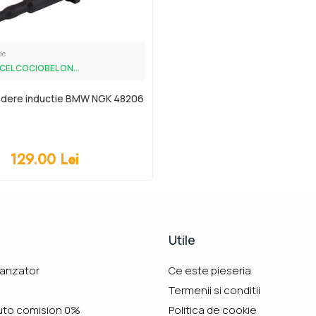
de
CEL COCIOBEL ON...
indere inductie BMW NGK 48206
129.00
Lei
Utile
vanzator
Ce este pieseria
Termenii si conditii
uto comision 0%
Politica de cookie