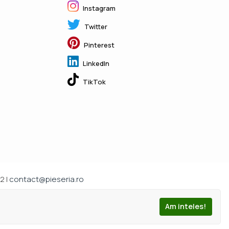
Instagram
Twitter
Pinterest
LinkedIn
TikTok
2 |
contact@pieseria.ro
Am inteles!