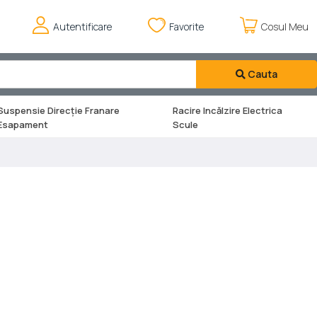
Autentificare
Favorite
Cosul Meu
Cauta
Suspensie Direcție Franare
Racire Incălzire Electrica
Esapament
Scule