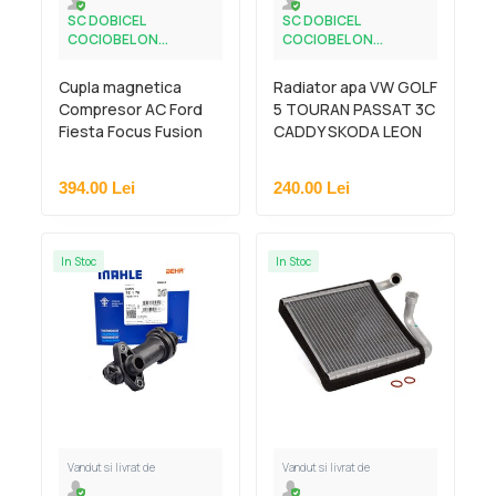
SC DOBICEL
SC DOBICEL
COCIOBEL ON...
COCIOBEL ON...
Cupla magnetica
Radiator apa VW GOLF
Compresor AC Ford
5 TOURAN PASSAT 3C
Fiesta Focus Fusion
CADDY SKODA LEON
Mondeo KA Mazda 2
A3 1.4 1.6 2.0FSI NRF
DY 6 PK 96/109 mm
394.00
Lei
240.00
Lei
NRF 380017
In Stoc
In Stoc
Vandut si livrat de
Vandut si livrat de