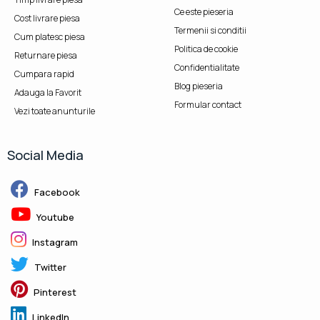
Ce este pieseria
Cost livrare piesa
Termenii si conditii
Cum platesc piesa
Politica de cookie
Returnare piesa
Confidentialitate
Cumpara rapid
Blog pieseria
Adauga la Favorit
Formular contact
Vezi toate anunturile
Social Media
Facebook
Youtube
Instagram
Twitter
Pinterest
LinkedIn