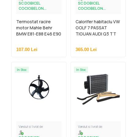
SC DOBICEL
SC DOBICEL
COCIOBEL ON...
COCIOBEL ON...
Termostat racire
Calorifer habitaclu VW
motor Mahle Behr
GOLF 7 PASSAT
BMW E81-E88 E46 E90
TIGUAN AUDI Q3 TT
E60 X3 X5 X6
SEAT ATECA KH7
107.00
Lei
365.00
Lei
In Stoc
In Stoc
Vandut si livrat de
Vandut si livrat de