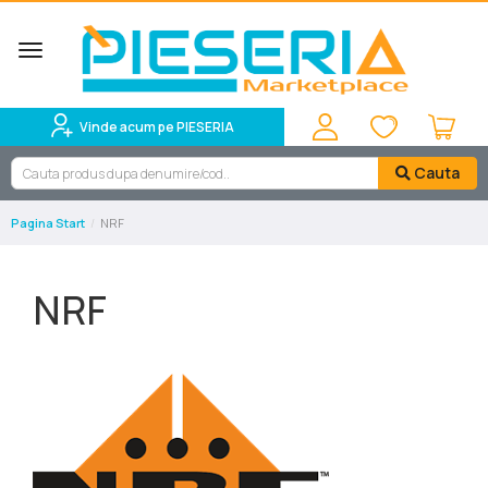
Toggle
navigation
Vinde acum pe PIESERIA
Cauta
Pagina Start
NRF
NRF