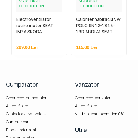
SC DOBICEL
SC DOBICEL
COCIOBEL ON...
COCIOBEL ON...
Electroventilator
Calorifer habitaclu VW
racire motor SEAT
POLO 9N 1.2-1.8 1.4-
IBIZA SKODA
1.9D AUDI A1 SEAT
ROOMSTER FABIA VW
IBIZA 3 4 NRF
POLO 9N NRF
299.00
Lei
115.00
Lei
Cumparator
Vanzator
Creare cont cumparator
Creare cont vanzator
Autentificare
Autentificare
Contacteaza vanzatorul
Vinde pieseauto comision 0%
Cum cumpar
Utile
Propune oferta ta!
Timp livrare piesa