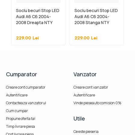
Soclu becuri Stop LED
Soclu becuri Stop LED
Audi A6 C6 2004-
Audi A6 C6 2004-
2008 Dreapta NTY
2008 Stanga NTY
4F5945222,
EZC-AU-139
4F5945222C
229.00
Lei
229.00
Lei
Cumparator
Vanzator
Creare cont cumparator
Creare cont vanzator
Autentificare
Autentificare
Contacteaza vanzatorul
Vinde pieseauto comision 0%
Cum cumpar
Utile
Propune oferta ta!
Timp livrare piesa
Ce este pieseria
Cost livrare piesa