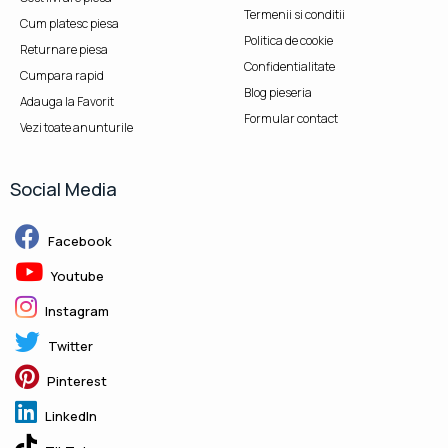
Termenii si conditii
Cum platesc piesa
Politica de cookie
Returnare piesa
Confidentialitate
Cumpara rapid
Blog pieseria
Adauga la Favorit
Formular contact
Vezi toate anunturile
Social Media
Facebook
Youtube
Instagram
Twitter
Pinterest
LinkedIn