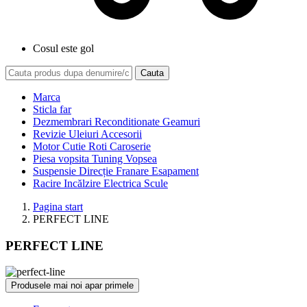
Cosul este gol
Cauta
Marca
Sticla far
Dezmembrari Reconditionate Geamuri
Revizie Uleiuri Accesorii
Motor Cutie Roti Caroserie
Piesa vopsita Tuning Vopsea
Suspensie Direcție Franare Esapament
Racire Incălzire Electrica Scule
Pagina start
PERFECT LINE
PERFECT LINE
Produsele mai noi apar primele