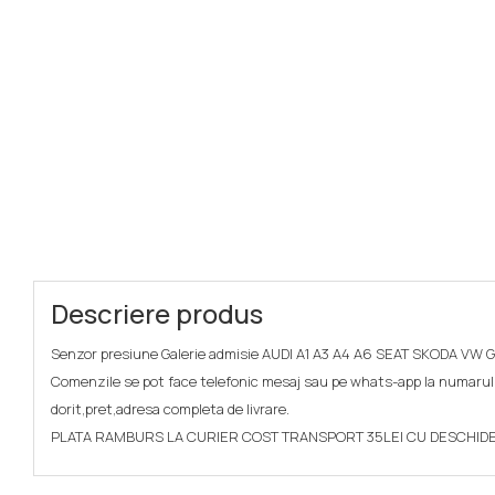
Descriere produs
Senzor presiune Galerie admisie AUDI A1 A3 A4 A6 SEAT SKODA VW
Comenzile se pot face telefonic mesaj sau pe whats-app la numarul
dorit,pret,adresa completa de livrare.
PLATA RAMBURS LA CURIER COST TRANSPORT 35LEI CU DESCHID