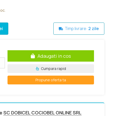
toc.
ei
Timp livrare:
2 zile
Adaugati in cos
+
Cumpara rapid
e
Propune oferta ta
de
SC DOBICEL COCIOBEL ONLINE SRL