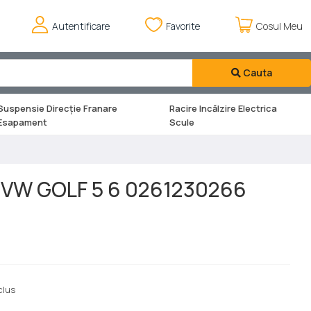
Autentificare
Favorite
Cosul Meu
Cauta
Suspensie Direcție Franare
Racire Incălzire Electrica
Esapament
Scule
A VW GOLF 5 6 0261230266
clus