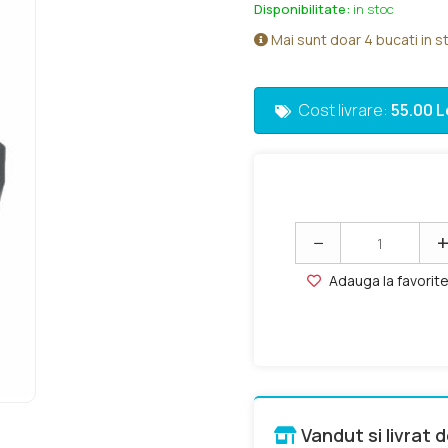
Disponibilitate:
in stoc
Mai sunt doar 4 bucati in s
Cost livrare:
55.00 L
−
Adauga la favorit
Vandut si livrat 