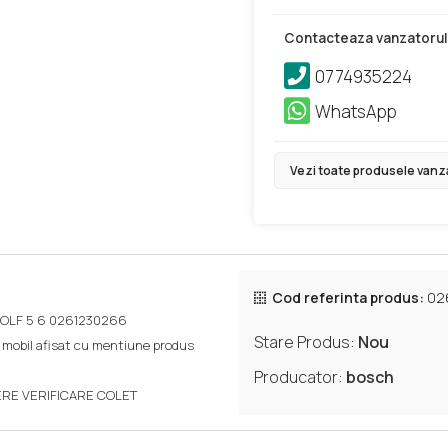
Contacteaza vanzatorul
0774935224
WhatsApp
Vezi toate produsele vanz
Cod referinta produs:
02
 GOLF 5 6 0261230266
Stare Produs:
Nou
 mobil afisat cu mentiune produs
Producator:
bosch
ERE VERIFICARE COLET