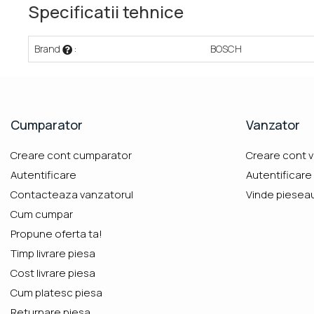
Specificatii tehnice
Brand
:
BOSCH
Cumparator
Vanzator
Creare cont cumparator
Creare cont 
Autentificare
Autentificare
Contacteaza vanzatorul
Vinde piesea
Cum cumpar
Propune oferta ta!
Timp livrare piesa
Cost livrare piesa
Cum platesc piesa
Returnare piesa