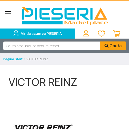
Toggle
navigation
Vinde acum pe PIESERIA
Cauta
Pagina Start
VICTOR REINZ
VICTOR REINZ