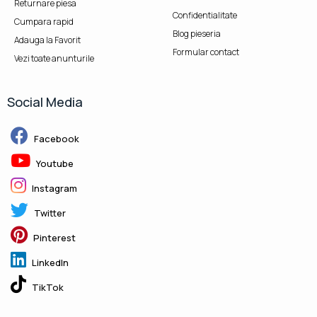
Returnare piesa
Confidentialitate
Cumpara rapid
Blog pieseria
Adauga la Favorit
Formular contact
Vezi toate anunturile
Social Media
Facebook
Youtube
Instagram
Twitter
Pinterest
LinkedIn
TikTok