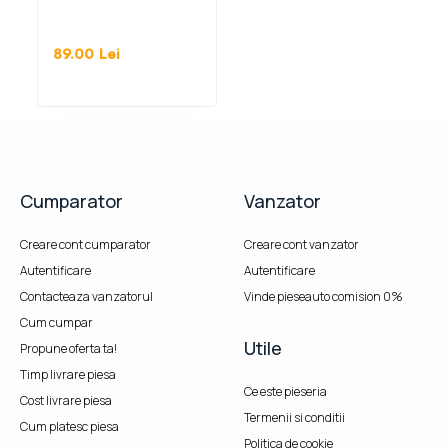
89.00
Lei
Cumparator
Vanzator
Creare cont cumparator
Creare cont vanzator
Autentificare
Autentificare
Contacteaza vanzatorul
Vinde pieseauto comision 0%
Cum cumpar
Utile
Propune oferta ta!
Timp livrare piesa
Ce este pieseria
Cost livrare piesa
Termenii si conditii
Cum platesc piesa
Politica de cookie