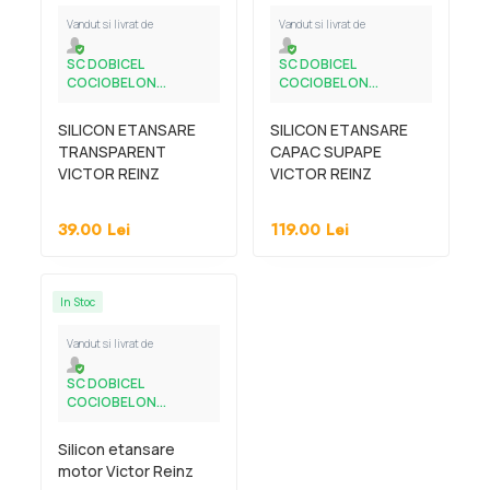
Vandut si livrat de
Vandut si livrat de
SC DOBICEL
SC DOBICEL
COCIOBEL ON...
COCIOBEL ON...
SILICON ETANSARE
SILICON ETANSARE
TRANSPARENT
CAPAC SUPAPE
VICTOR REINZ
VICTOR REINZ
39.00
Lei
119.00
Lei
In Stoc
Vandut si livrat de
SC DOBICEL
COCIOBEL ON...
Silicon etansare
motor Victor Reinz