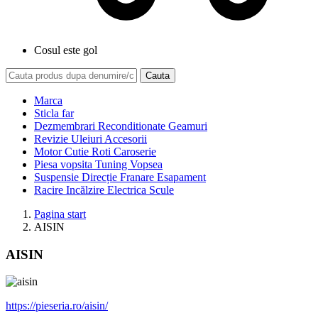
Cosul este gol
Cauta
Marca
Sticla far
Dezmembrari Reconditionate Geamuri
Revizie Uleiuri Accesorii
Motor Cutie Roti Caroserie
Piesa vopsita Tuning Vopsea
Suspensie Direcție Franare Esapament
Racire Incălzire Electrica Scule
Pagina start
AISIN
AISIN
https://pieseria.ro/aisin/